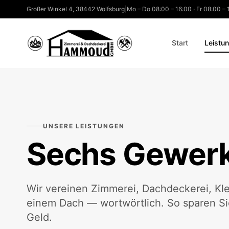
Großer Winkel 4
,
38442
Wolfsburg
|
Mo – Do 08:00 – 16:00 · Fr 08:00 –
Start
Leistu
UNSERE LEISTUNGEN
Sechs Gewerke
Wir vereinen Zimmerei, Dachdeckerei, Kl
einem Dach — wortwörtlich. So sparen Sie
Geld.