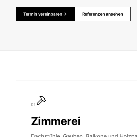
Termin vereinbaren
Referenzen ansehen
0
1
Zimmerei
Dachstühle, Gauben, Balkone und Holzpa