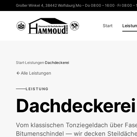
Großer Winkel 4
,
38442
Wolfsburg
|
Mo – Do 08:00 – 16:00 · Fr 08:00 –
Start
Leistu
Start
·
Leistungen
·
Dachdeckerei
Alle Leistungen
LEISTUNG
Dachdeckerei
Vom klassischen Tonziegeldach über Fase
Bitumenschindel — wir decken Steildäche