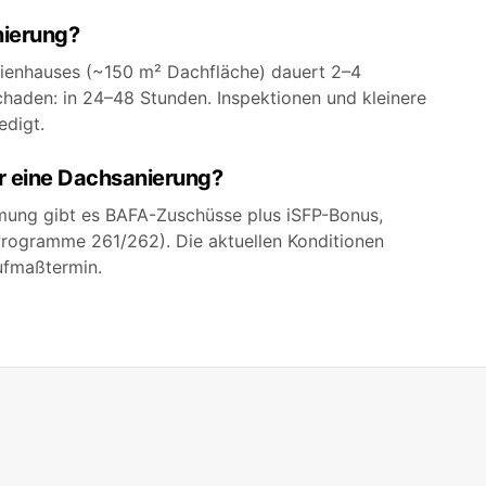
nierung?
lienhauses (~150 m² Dachfläche) dauert 2–4
haden: in 24–48 Stunden. Inspektionen und kleinere
edigt.
r eine Dachsanierung?
mung gibt es BAFA-Zuschüsse plus iSFP-Bonus,
(Programme 261/262). Die aktuellen Konditionen
ufmaßtermin.